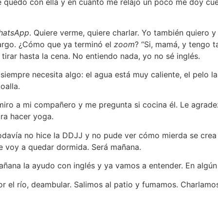
e quedo con ella y en cuanto me relajo un poco me doy cu
hatsApp
. Quiere verme, quiere charlar. Yo también quiero 
largo. ¿Cómo que ya terminó el
zoom
? “Si, mamá, y tengo t
tirar hasta la cena. No entiendo nada, yo no sé inglés.
iempre necesita algo: el agua está muy caliente, el pelo l
oalla.
iro a mi compañero y me pregunta si cocina él. Le agrad
ra hacer yoga.
todavía no hice la DDJJ y no pude ver cómo mierda se crea
me voy a quedar dormida. Será mañana.
 mañana la ayudo con inglés y ya vamos a entender. En alg
r el río, deambular. Salimos al patio y fumamos. Charlamos