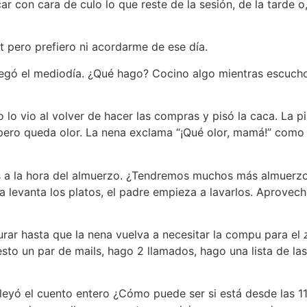
ar con cara de culo lo que reste de la sesión, de la tarde o,
t pero prefiero ni acordarme de ese día.
egó el mediodía. ¿Qué hago? Cocino algo mientras escucho 
o lo vio al volver de hacer las compras y pisó la caca. La 
 pero queda olor. La nena exclama “¡Qué olor, mamá!” como
s a la hora del almuerzo. ¿Tendremos muchos más almuerzo
ija levanta los platos, el padre empieza a lavarlos. Aprove
rar hasta que la nena vuelva a necesitar la compu para el
to un par de mails, hago 2 llamados, hago una lista de las
leyó el cuento entero ¿Cómo puede ser si está desde las 1