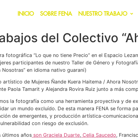
INICIO
SOBRE FENA
NUESTRO TRABAJO
rabajos del Colectivo “
tra fotográfica “Lo que no tiene Precio” en el Espacio Lez
eres participantes de nuestro Taller de Género y Fotografí
a Nosotras” en idioma nativo guaraní)
ivo artístico de Mujeres Ñande Kuera Haitema / Ahora Nosot
ante Paola Tamarit y Alejandra Rovira Ruiz junto a más co
mos la fotografía como una herramienta proyectiva y de ex
olvidar un mundo excluído. De esta manera FENA se forma pa
nción de emergentes, y producción artística-comunicaciona
ulnerabilidad con riesgo de exclusión.
s últimos años
son Graciela Duarte
,
Celia Saucedo
, Francis