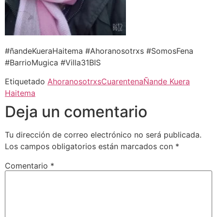
#ñandeKueraHaitema #Ahoranosotrxs #SomosFena
#BarrioMugica #Villa31BIS
Etiquetado
Ahoranosotrxs
Cuarentena
Ñande Kuera
Haitema
Deja un comentario
Tu dirección de correo electrónico no será publicada.
Los campos obligatorios están marcados con
*
Comentario
*